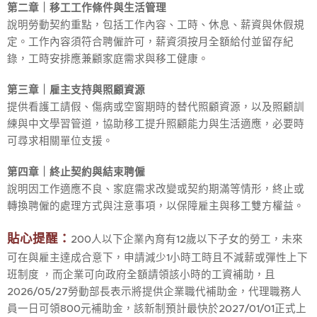
第二章｜移工工作條件與生活管理
說明勞動契約重點，包括工作內容、工時、休息、薪資與休假規
定。工作內容須符合聘僱許可，薪資須按月全額給付並留存紀
錄，工時安排應兼顧家庭需求與移工健康。
第三章｜雇主支持與照顧資源
提供看護工請假、傷病或空窗期時的替代照顧資源，以及照顧訓
練與中文學習管道，協助移工提升照顧能力與生活適應，必要時
可尋求相關單位支援。
第四章｜終止契約與結束聘僱
說明因工作適應不良、家庭需求改變或契約期滿等情形，終止或
轉換聘僱的處理方式與注意事項，以保障雇主與移工雙方權益。
貼心提醒：
200人以下企業內育有12歲以下子女的勞工，未來
可在與雇主達成合意下，申請減少1小時工時且不減薪或彈性上下
班制度 ，而企業可向政府全額請領該小時的工資補助，且
2026/05/27勞動部長表示將提供企業職代補助金，代理職務人
員一日可領800元補助金，該新制預計最快於2027/01/01正式上