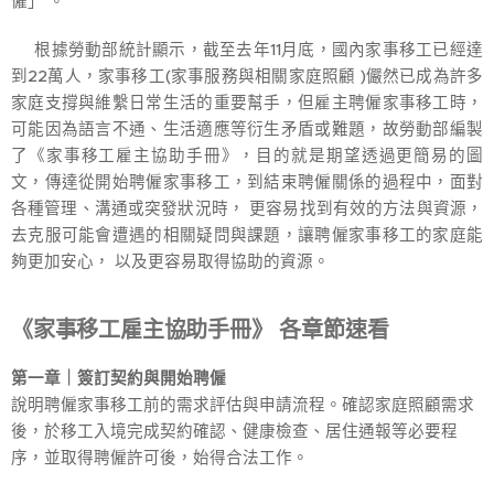
僱」 。
根據勞動部統計顯示，截至去年11月底，國內家事移工已經達
到22萬人，家事移工(家事服務與相關家庭照顧 )儼然已成為許多
家庭支撐與維繫日常生活的重要幫手，但雇主聘僱家事移工時，
可能因為語言不通、生活適應等衍生矛盾或難題，故勞動部編製
了《家事移工雇主協助手冊》，目的就是期望透過更簡易的圖
文，傳達從開始聘僱家事移工，到結束聘僱關係的過程中，面對
各種管理、溝通或突發狀況時， 更容易找到有效的方法與資源，
去克服可能會遭遇的相關疑問與課題，讓聘僱家事移工的家庭能
夠更加安心， 以及更容易取得協助的資源。
《家事移工雇主協助手冊》 各章節速看
第一章｜簽訂契約與開始聘僱
說明聘僱家事移工前的需求評估與申請流程。確認家庭照顧需求
後，於移工入境完成契約確認、健康檢查、居住通報等必要程
序，並取得聘僱許可後，始得合法工作。