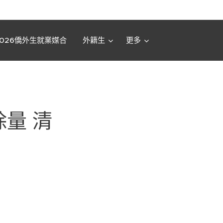
2026僑外生就業媒合
外籍生
更多
量 清