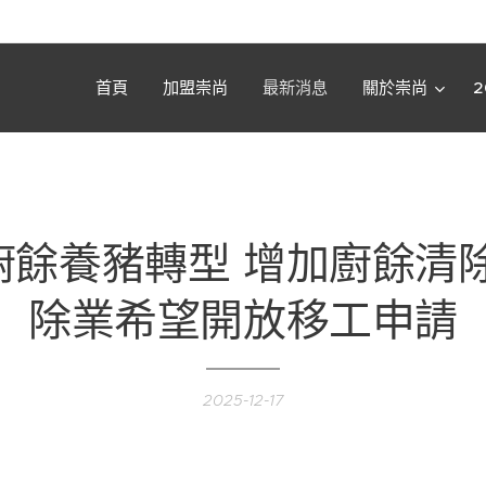
首頁
加盟崇尚
最新消息
關於崇尚
廚餘養豬轉型 增加廚餘清除
除業希望開放移工申請
2025-12-17