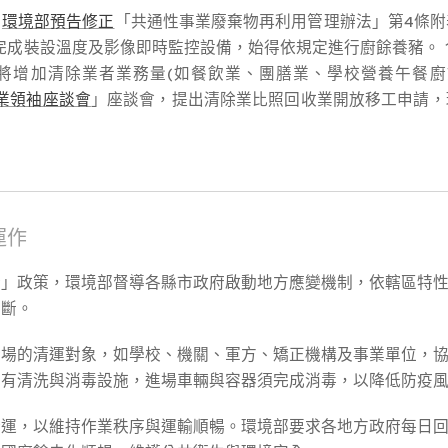
，
環境部預告修正
「共通性事業廢棄物再利用管理辦法」第4條
日前完成裝設溫度及影像即時監控設備，始得依規定進行廚餘養豬。 1
將增加清除業者業務量(如餐飲業、團膳業、學校營養午餐廚
商業領袖座談會
」座談會，提出清除業比照回收業開放移工申請，
運作
豬」政策，環境部督導各縣市政府啟動地方應變機制，依轄區特
中斷。
豬場的清運對象，如學校、機關、軍方、矯正機構及事業單位，
備有清洗與消毒設施，進場車輛與容器須完成消毒，以降低防疫
清運，以維持作業秩序與運輸順暢。環境部要求各地方政府每日