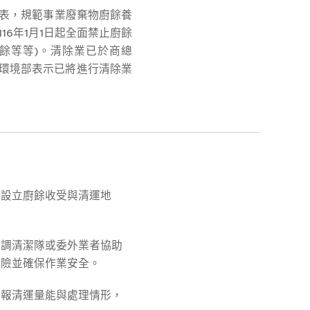
附表，規範事業廢棄物廚餘養
16年1月1日起全面禁止廚餘
餘等等)。清除業已於商總
環境部表示已將進行清除業
性設立廚餘收受與清運地
協調清潔隊或委外業者協助
風險並確保作業安全。
回報清運量能與處理情形，