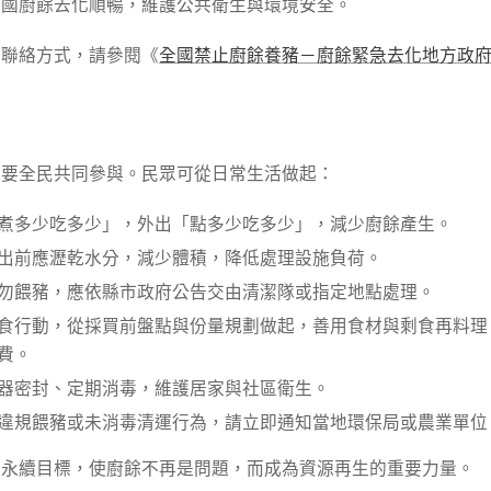
全國廚餘去化順暢，維護公共衛生與環境安全。
點聯絡方式，請參閱《
全國禁止廚餘養豬－廚餘緊急去化地方政
需要全民共同參與。民眾可從日常生活做起：
煮多少吃多少」，外出「點多少吃多少」，減少廚餘產生。
出前應瀝乾水分，減少體積，降低處理設施負荷。
勿餵豬，應依縣市政府公告交由清潔隊或指定地點處理。
食行動，從採買前盤點與份量規劃做起，善用食材與剩食再料理
費。
器密封、定期消毒，維護居家與社區衛生。
違規餵豬或未消毒清運行為，請立即通知當地環保局或農業單位
與永續目標，使廚餘不再是問題，而成為資源再生的重要力量。