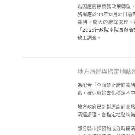
為因應廚餘養豬政策轉型
豬場應於114年12月31
養豬，龐大的廚餘處理，
「
2025行政院卓院長與
缺工調查。
地方清運與指定地點
為配合「全面禁止廚餘養
點，確保廚餘去化穩定不
地方政府已針對原廚餘養
清運處理。各指定地點均
部分縣市採預約或分時段