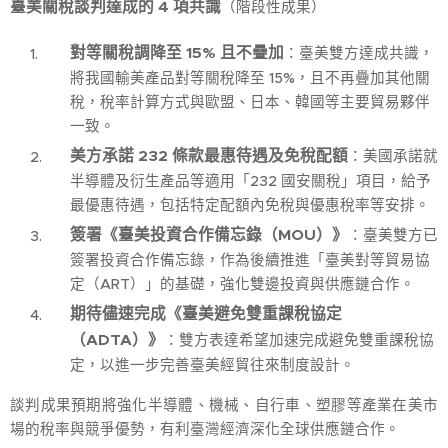
臺美關稅談判達成的 4 項共識
（階段性成果）
對等關稅調降至 15% 且不疊加
：臺美雙方達成共識，
將我國輸美產品對等關稅降至 15%，且不再疊加其他關
稅，稅率計算方式與歐盟、日本、韓國等主要貿易夥伴
一致。
美方承諾 232 條款最惠待遇及免稅配額
：美國承諾就
半導體及衍生產品等適用「232 國安關稅」項目，給予
最優惠待遇，包括特定配額內免稅與優惠稅率等安排。
簽署《臺美投資合作備忘錄（MOU）》
：臺美雙方已
簽署投資合作備忘錄，作為後續推進「臺美對等貿易協
定（ART）」的基礎，強化雙邊投資與供應鏈合作。
期待儘速完成《臺美避免雙重課稅協定
（ADTA）》
：雙方表達希望加速完成避免雙重課稅協
定，以進一步完善臺美經貿往來制度設計。
談判成果預期將強化半導體、機械、自行車、塑膠等產業在美市
場的稅率與競爭優勢，有利臺灣經濟深化全球供應鏈合作。