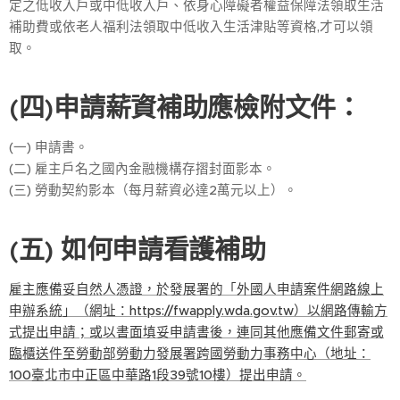
定之低收入戶或中低收入戶、依身心障礙者權益保障法領取生活
補助費或依老人福利法領取中低收入生活津貼等資格,才可以領
取。
(四)申請薪資補助應檢附文件：
(一) 申請書。
(二) 雇主戶名之國內金融機構存摺封面影本。
(三) 勞動契約影本（每月薪資必達2萬元以上）。
(五) 如何申請看護補助
雇主應備妥自然人憑證，於發展署的「外國人申請案件網路線上
申辦系統」（網址：https://fwapply.wda.gov.tw）以網路傳輸方
式提出申請；或以書面填妥申請書後，連同其他應備文件郵寄或
臨櫃送件至勞動部勞動力發展署跨國勞動力事務中心（地址：
100臺北市中正區中華路1段39號10樓）提出申請。