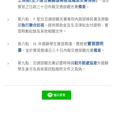
之保險(至少應含團體傷害險或職業災害保險)
，並於
實習之日起三十日內報交通部觀光署
備查
。
第六點：7. 配合交通部觀光署會同內政部移民署及勞動
部
執行聯合訪視
，提供獎助金及生活津貼支付證明、實
習時數紀錄及其他相關文件。
實習證明
第六點：12. 外國籍學生實習期滿，應核發
書
，並於實習期滿日三十日內報交通部觀光署
備查
。
第九點：交通部觀光署必要時得請
駐外館處協查
外國籍
學生身分及其依第四點檢附文件之真偽。
👀