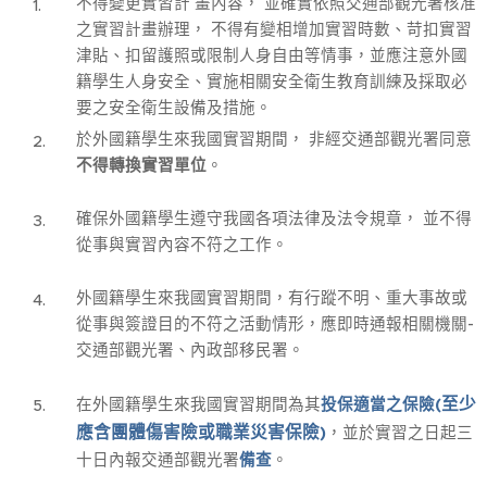
不得變更實習計 畫內容， 並確實依照交通部觀光署核准
之實習計畫辦理， 不得有變相增加實習時數、苛扣實習
津貼、扣留護照或限制人身自由等情事，並應注意外國
籍學生人身安全、實施相關安全衛生教育訓練及採取必
要之安全衛生設備及措施。
於外國籍學生來我國實習期間， 非經交通部觀光署同意
不得轉換實習單位
。
確保外國籍學生遵守我國各項法律及法令規章， 並不得
從事與實習內容不符之工作。
外國籍學生來我國實習期間，有行蹤不明、重大事故或
從事與簽證目的不符之活動情形，應即時通報相關機關-
交通部觀光署、內政部移民署。
(至少
在外國籍學生來我國實習期間為其
投保適當之保險
應含團體傷害險或職業災害保險)
，並於實習之日起三
十日內報交通部觀光署
備查
。