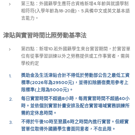
第三點：外國籍學生應符合資格新增4.年齡與就讀學制
相符符(入學年齡為18-20歲)、5.具備中文或英文基本語
言能力。
津貼與實習時間比照勞動基準法
第四點：新增10.若外國籍學生來台實習期間，於實習單
位有從事學習訓練以外之勞務提供或工作事實者，需與
學校約定
獎助金及生活津貼合計不得低於勞動部公告之最低工資
標準(2026年為29500元)，並得扣除膳宿費用參考上
限標準(上限為5000元)。
每日實習時間不超過8小時，每周實習時間不超過40小
時。並依個別實習計畫安排及配合實習場域實務訓練所
需約定休息時間。
不得於午後10時至翌晨6時之時間內進行實習。但經實
習單位取得外國籍學生書面同意者，不在此限。