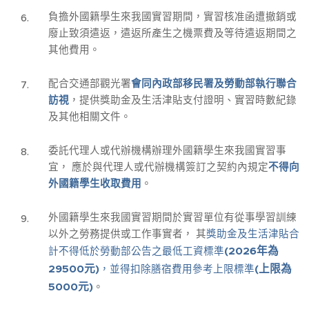
負擔外國籍學生來我國實習期間，實習核准函遭撤銷或
廢止致須遣返，遣返所產生之機票費及等待遣返期間之
其他費用。
配合交通部觀光署
會同內政部移民署及勞動部執行聯合
訪視
，提供獎助金及生活津貼支付證明、實習時數紀錄
及其他相關文件。
委託代理人或代辦機構辦理外國籍學生來我國實習事
宜， 應於與代理人或代辦機構簽訂之契約內規定
不得向
外國籍學生收取費用
。
外國籍學生來我國實習期間於實習單位有從事學習訓練
以外之勞務提供或工作事實者， 其
獎助金及生活津貼合
(2026年為
計不得低於勞動部公告之最低工資標準
29500元)
(上限為
，並得扣除膳宿費用參考上限標準
5000元)
。