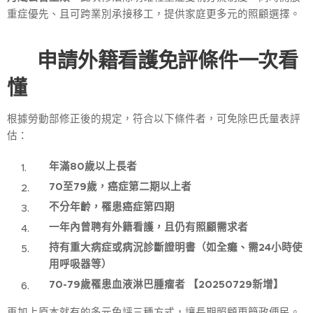
重症優先、且可跨業別承接移工，提供家庭更多元的照顧選擇。
📌
申請外籍看護免評條件一次看
懂
根據勞動部修正後的規定，符合以下條件者，可免除巴氏量表評
估：
年滿80
歲以上長者
70
至79
歲，癌症第二期以上者
不分年齡，罹患癌症第四期
一年內曾聘有外籍看護，且仍有照顧需求者
持有重大病症或病況診斷證明書（如全癱、需24
小時使
用呼吸器等）
70-79歲罹患血液淋巴腫瘤者
【20250729新增】
再加上原本就有的多元免評三種方式，讓長期照顧更簡政便民。