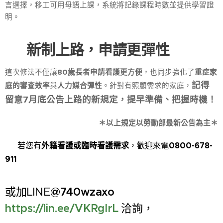
言選擇，移工可用母語上課，系統將記錄課程時數並提供學習證
明。
✅
新制上路，申請更彈性
這次修法不僅讓
80
歲長者申請看護更方便
，也同步強化了
重症家
記得
庭的審查效率
與
人力媒合彈性
。針對有照顧需求的家庭，
留意7月底公告上路的新規定，提早準備、把握時機！
＊以上規定以勞動部最新公告為主＊
📞
若您有
外籍看護或臨時看護需求
，歡迎來電
0800-678-
911
或加LINE
@740wzaxo
https://lin.ee/VKRgIrL
洽詢，