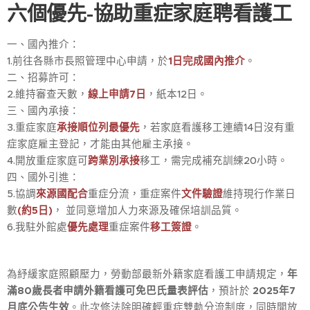
六個優先-協助重症家庭聘看護工
一、國內推介：
1.前往各縣市長照管理中心申請，於
1日完成國內推介
。
二、招募許可：
2.維持審查天數，
線上申請7日
，紙本12日。
三、國內承接：
3.重症家庭
承接順位列最優先
，若家庭看護移工連續14日沒有重
症家庭雇主登記，才能由其他雇主承接。
4.開放重症家庭可
跨業別承接
移工，需完成補充訓練20小時。
四、國外引進：
5.協調
來源國配合
重症分流，重症案件
文件驗證
維持現行作業日
數
(約5日)
， 並同意增加人力來源及確保培訓品質。
6.我駐外館處
優先處理
重症案件
移工簽證
。
為紓緩家庭照顧壓力，勞動部最新外籍家庭看護工申請規定，
年
滿
80
歲長者申請外籍看護可免巴氏量表評估
，預計於
2025
年7
月底公告生效
。此次修法除明確輕重症雙軌分流制度，同時開放