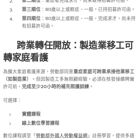
第二順位
：重症者完成求才，尚未取得招募許可函。
第三順位
：80歲以上或輕症、一般，已持招募許可函。
第四順位
：80歲以上或輕症、一般，完成求才，尚未持
有招募許可函。
🔧
跨業轉任開放：製造業移工可
轉家庭看護
為擴大家庭看護來源，勞動部同意
重症家庭可跨業承接他業移工
（如製造業）
。但因製造工多無照顧經驗，必須在核發接續聘僱
許可前，
完成至少
20
小時的補充照護訓練
。
可選擇：
實體課程
線上數位學習課程
數位課程請至「
勞動部外國人勞動權益網
」註冊學習，提供多語