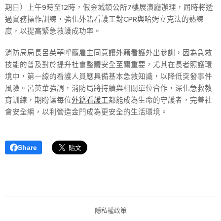
期日）上午9時至12時，假金城鎮公所7樓展演廳辦理，屆時將透
過實務操作訓練，強化外籍看護工對CPR與哈姆立克法的熟練
度，以提高緊急救護成功率。
消防局局長呂英華呼籲雇主同意讓外籍看護外出參訓，因為急救
技能的普及對於提升社會整體安全至關重要，尤其在長者照護環
境中，第一線的看護人員應具備基本急救知識，以降低突發事件
風險。呂英華強調，消防局將持續與相關單位合作，深化急救教
育訓練，期盼讓每位
外籍看護工
都能成為生命的守護者，完善社
會安全網，以利營造金門成為更安全的生活環境。
Share
隱私權政策