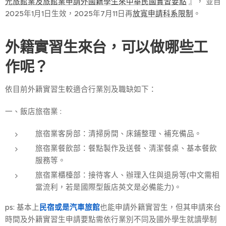
光旅館業及旅館業申請外國籍學生來中華民國實習要點
』， 並自
2025年1月1日生效，2025年7月11日再
放寬申請科系限制
。
外籍實習生來台，可以做哪些工
作呢？
依目前外籍實習生較適合行業別及職缺如下：
一、飯店旅宿業 :
旅宿業客房部：清掃房間、床鋪整理、補充備品。
旅宿業餐飲部：餐點製作及送餐、清潔餐桌、基本餐飲
服務等。
旅宿業櫃檯部：接待客人、辦理入住與退房等(中文需相
當流利，若是國際型飯店英文是必備能力)。
ps: 基本上
民宿或是汽車旅館
也能申請外籍實習生，但其申請來台
時間及外籍實習生申請要點需依行業別不同及國外學生就讀學制